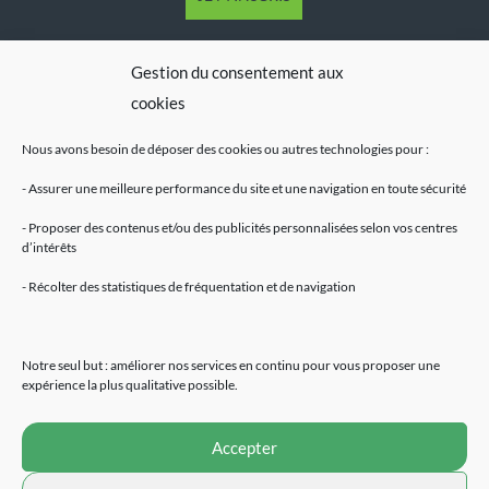
Gestion du consentement aux
cookies
Nous avons besoin de déposer des cookies ou autres technologies pour :
- Assurer une meilleure performance du site et une navigation en toute sécurité
- Proposer des contenus et/ou des publicités personnalisées selon vos centres
d’intérêts
Mentions légales
- Récolter des statistiques de fréquentation et de navigation
Accueil
Fleurs de CBD
Résines de CBD
Notre seul but : améliorer nos services en continu pour vous proposer une
Huiles de CBD
expérience la plus qualitative possible.
E-Liquides
Extraction CBD
Accepter
Cosmétiques
Alimentation naturelle