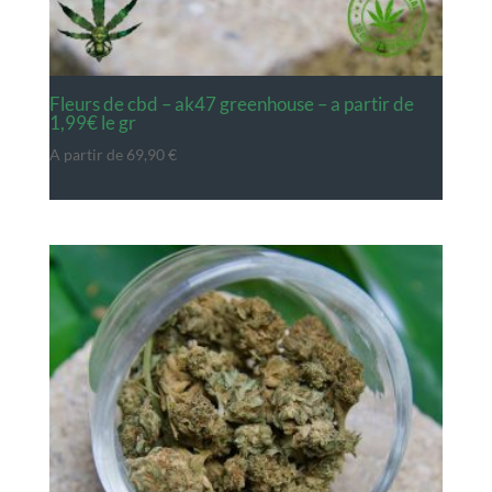
fleurs de cbd – ak47 greenhouse – a partir de
1,99€ le gr
A partir de
69,90
€