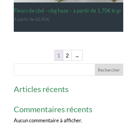
fleurs de cbd – cbg haze – a partir de 1,70€ le gr
A partir de
62,90
€
1
2
→
Rechercher
Articles récents
Commentaires récents
Aucun commentaire à afficher.