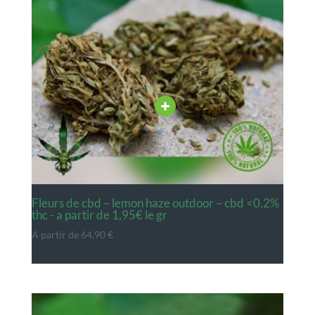
fleurs de cbd – lemon haze outdoor – cbd <0,2%
thc - a partir de 1,95€ le gr
A partir de
64,90
€