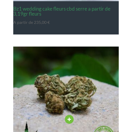
bz1 wedding cake fleurs cbd serre a partir de
3,19gr fleurs
A partir de
235,00
€