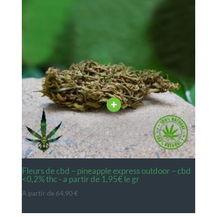
fleurs de cbd – pineapple express outdoor – cbd
<0,2% thc - a partir de 1,95€ le gr
A partir de
64,90
€