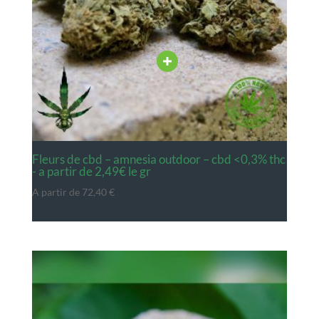
fleurs de cbd – amnesia outdoor – cbd <0,3% thc
- a partir de 2,49€ le gr
A partir de
72,40
€