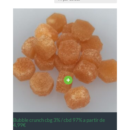
bubble crunch cbg 3% / cbd 97% a partir de
4,99€