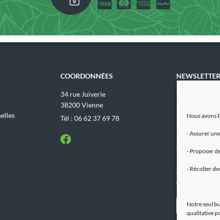
COORDONNÉES
NEWSLETTE
34 rue Juiverie
Votre adresse 
38200 Vienne
uniquement ut
elles
envoyer les ma
Nous avons b
Tél : 06 62 37 69 78
Vous pouvez 
- Assurer une
utiliser le lien
désabonnement
- Proposer de
mailings.
- Récolter de
Pour en savoir p
mentions légales
Notre seul bu
qualitative p