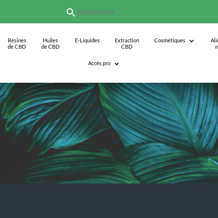
Résines
Huiles
E-Liquides
Extraction
Cosmétiques
Al
de CBD
de CBD
CBD
n
Accès pro