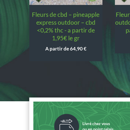
fleurs de cbd – pineapple
fleurs de cbd – lemon haze
express outdoor – cbd
outdo
<0,2% thc - a partir de
p
1,95€ le gr
A partir de
64,90
€
Livré chez vous
ou en point relais