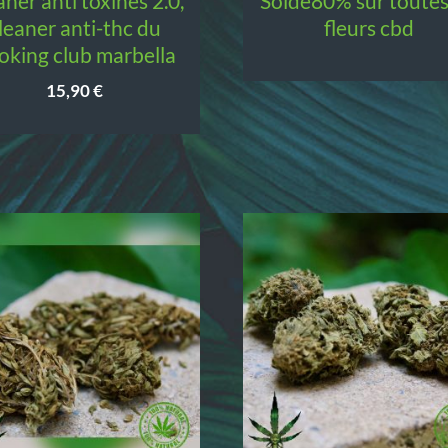
solde80% sur toutes les
leaner anti-thc du
fleurs cbd
oking club marbella
15,90
€