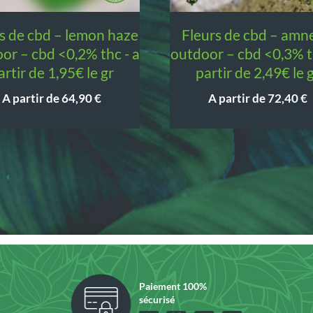
fleurs de cbd – amnesia
or – cbd <0,2% thc - a
outdoor – cbd <0,3% t
artir de 1,95€ le gr
partir de 2,49€ le 
A partir de
64,90
€
A partir de
72,40
€
Paiement 100%
sécurisé