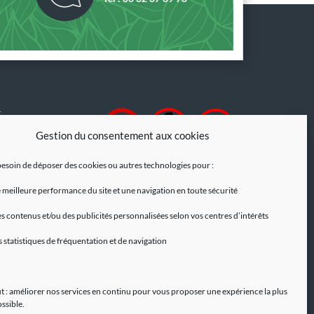
R
de messagerie est
Gestion du consentement aux cookies
ilisée pour vous
ilings.
esoin de déposer des cookies ou autres technologies pour :
à tout moment
 meilleure performance du site et une navigation en toute sécurité
 de
 intégré dans les
s contenus et/ou des publicités personnalisées selon vos centres d’intérêts
s statistiques de fréquentation et de navigation
lus, consultez nos
.
t : améliorer nos services en continu pour vous proposer une expérience la plus
ossible.