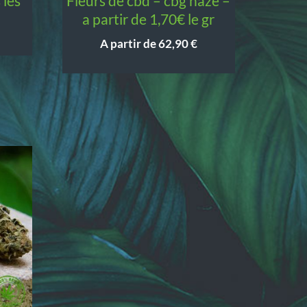
fleurs de cbd – cbg haze –
a partir de 1,70€ le gr
A partir de
62,90
€