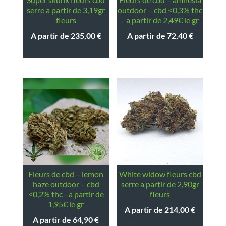
serre a partir de 3,19gr
outdoor – cbd <0,3% thc
fleurs
- a partir de 2,49€ le gr
A partir de
235,00
€
A partir de
72,40
€
fleurs de cbd – lemon
white widow fleurs cbd
haze outdoor – cbd
serre a partir de 2,90gr
<0,2% thc - a partir de
fleurs
1,95€ le gr
A partir de
214,00
€
A partir de
64,90
€