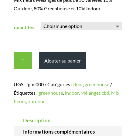
Outdoor, 80% Greenhouse et 10% Indoor
quantités
quantité
Ajouter au panier
de
Mix
fleurs
UGS :
fgmi000
Catégories :
fleur
,
greenhouse
melange
Étiquettes :
greenhouse
,
indoor
,
Mélanges cbd
,
Mix
CBD
fleurs
,
outdoor
serre
a
Description
partir
Informations complémentaires
de