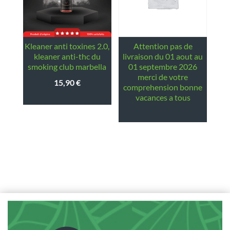
kleaner anti toxines 2.0,
attention pas de
kleaner anti-thc du
livraison du 01 aout au
smoking club marbella
01 septembre 2026
merci de votre
15,90
€
comprehension bonne
vacances a tous