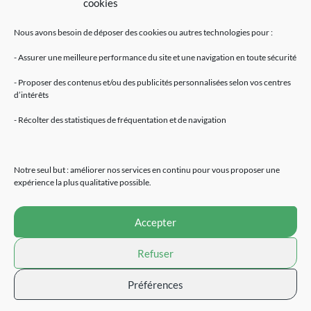
cookies
Nous avons besoin de déposer des cookies ou autres technologies pour :
- Assurer une meilleure performance du site et une navigation en toute sécurité
- Proposer des contenus et/ou des publicités personnalisées selon vos centres
d’intérêts
Mentions légales
- Récolter des statistiques de fréquentation et de navigation
Accueil
Fleurs de CBD
Résines de CBD
Notre seul but : améliorer nos services en continu pour vous proposer une
Huiles de CBD
expérience la plus qualitative possible.
E-Liquides
Extraction CBD
Accepter
Cosmétiques
Alimentation naturelle
Refuser
Devenir revendeur
Contact
Préférences