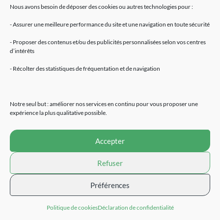
Nous avons besoin de déposer des cookies ou autres technologies pour :
- Assurer une meilleure performance du site et une navigation en toute sécurité
- Proposer des contenus et/ou des publicités personnalisées selon vos centres
d’intérêts
Mentions légales
- Récolter des statistiques de fréquentation et de navigation
Accueil
Fleurs de CBD
Résines de CBD
Notre seul but : améliorer nos services en continu pour vous proposer une
Huiles de CBD
expérience la plus qualitative possible.
E-Liquides
Extraction CBD
Accepter
Cosmétiques
Alimentation naturelle
Refuser
Devenir revendeur
Contact
Préférences
Site réalisé par
Politique de cookies
Déclaration de confidentialité