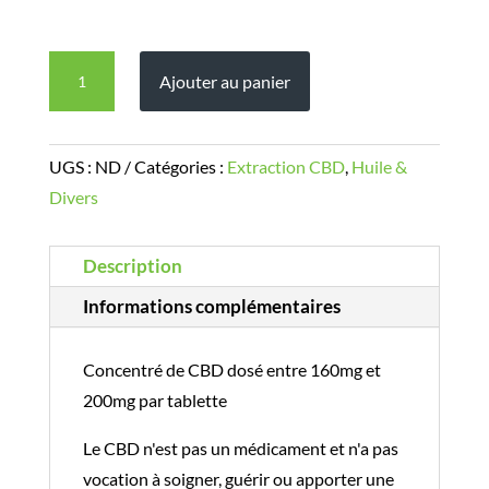
quantité
Ajouter au panier
de
BUBBLE
CRUSH
UGS :
ND
Catégories :
Extraction CBD
,
Huile &
99,6%
Divers
de
CBD
Description
-
Informations complémentaires
0%
THC
Concentré de CBD dosé entre 160mg et
-
200mg par tablette
A
partir
Le CBD n'est pas un médicament et n'a pas
de
vocation à soigner, guérir ou apporter une