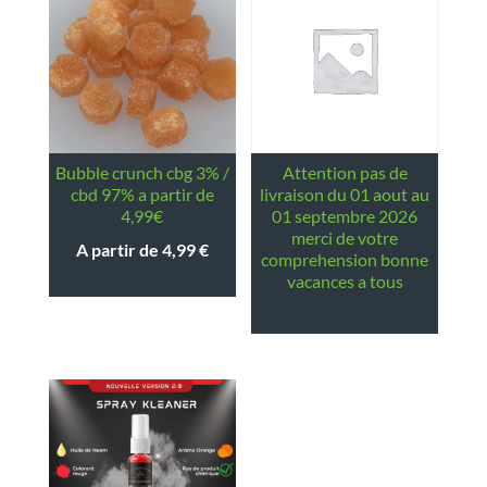
bubble crunch cbg 3% /
attention pas de
cbd 97% a partir de
livraison du 01 aout au
4,99€
01 septembre 2026
merci de votre
A partir de
4,99
€
comprehension bonne
vacances a tous