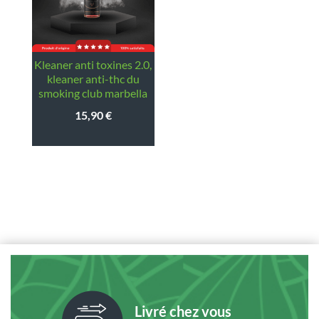
kleaner anti toxines 2.0,
kleaner anti-thc du
smoking club marbella
15,90
€
Livré chez vous