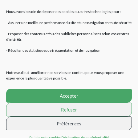
Nous avons besoin de déposer des cookies ou autres technologies pour :
- Assurer une meilleure performance du site et une navigation en toute sécurité
- Proposer des contenus et/ou des publicités personnalisées selon vos centres
d’intérêts
Mentions légales
- Récolter des statistiques de fréquentation et de navigation
Accueil
Fleurs de CBD
Résines de CBD
Notre seul but : améliorer nos services en continu pour vous proposer une
Huiles de CBD
expérience la plus qualitative possible.
E-Liquides
Extraction CBD
Accepter
Cosmétiques
Alimentation naturelle
Refuser
Devenir revendeur
Contact
Préférences
Site réalisé par
Politique de cookies
Déclaration de confidentialité