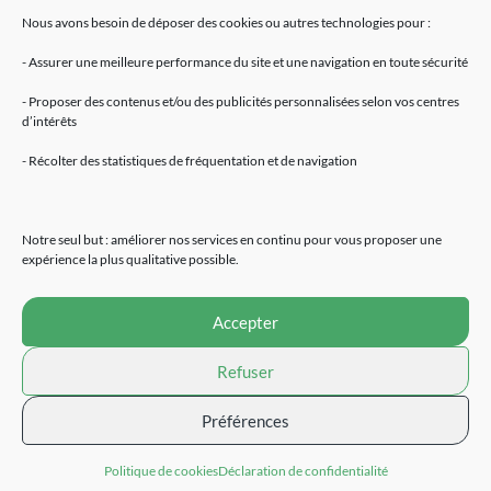
Nous avons besoin de déposer des cookies ou autres technologies pour :
- Assurer une meilleure performance du site et une navigation en toute sécurité
- Proposer des contenus et/ou des publicités personnalisées selon vos centres
d’intérêts
Mentions légales
- Récolter des statistiques de fréquentation et de navigation
Accueil
Fleurs de CBD
Résines de CBD
Notre seul but : améliorer nos services en continu pour vous proposer une
Huiles de CBD
expérience la plus qualitative possible.
E-Liquides
Extraction CBD
Accepter
Cosmétiques
Alimentation naturelle
Refuser
Devenir revendeur
Contact
Préférences
Site réalisé par
Politique de cookies
Déclaration de confidentialité