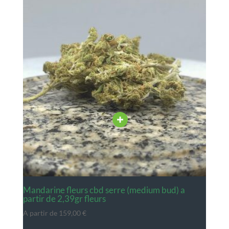
mandarine fleurs cbd serre (medium bud) a
partir de 2,39gr fleurs
A partir de
159,00
€