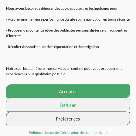
Nous avons besoin de déposer des cookies ou autres technologies pour :
- Assurer une meilleure performance du site et une navigation en toute sécurité
- Proposer des contenus et/ou des publicités personnalisées selon vos centres
d’intérêts
Mentions légales
- Récolter des statistiques de fréquentation et de navigation
Accueil
Fleurs de CBD
Résines de CBD
Notre seul but : améliorer nos services en continu pour vous proposer une
Huiles de CBD
expérience la plus qualitative possible.
E-Liquides
Extraction CBD
Accepter
Cosmétiques
Alimentation naturelle
Refuser
Devenir revendeur
Contact
Préférences
Site réalisé par
Politique de cookies
Déclaration de confidentialité