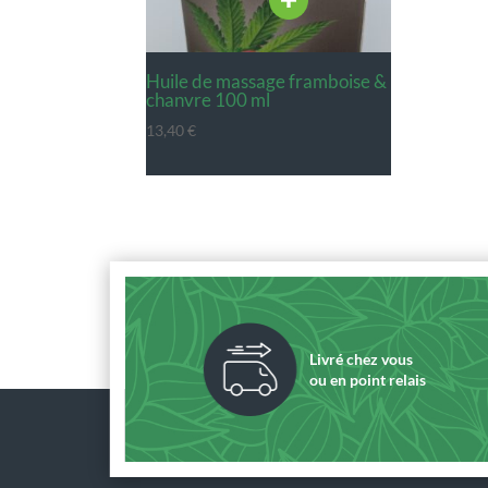
huile de massage framboise &
chanvre 100 ml
13,40
€
Livré chez vous
ou en point relais