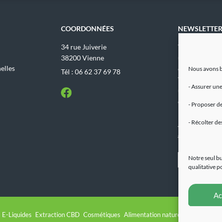
COORDONNÉES
NEWSLETTE
34 rue Juiverie
Votre adresse 
38200 Vienne
uniquement ut
elles
envoyer les ma
Nous avons b
Tél : 06 62 37 69 78
Vous pouvez 
- Assurer une
utiliser le lien
désabonnement
- Proposer de
mailings.
- Récolter de
Pour en savoir p
mentions légales
Notre seul bu
qualitative p
Ac
E-Liquides
Extraction CBD
Cosmétiques
Alimentation naturelle
Devenir r