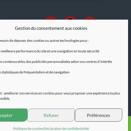
R
de messagerie est
Gestion du consentement aux cookies
ilisée pour vous
ilings.
esoin de déposer des cookies ou autres technologies pour :
à tout moment
 meilleure performance du site et une navigation en toute sécurité
 de
 intégré dans les
s contenus et/ou des publicités personnalisées selon vos centres d’intérêts
s statistiques de fréquentation et de navigation
lus, consultez nos
.
t : améliorer nos services en continu pour vous proposer une expérience la plus
ossible.
cepter
Refuser
Préférences
Site réalisé par
evendeur
Contact
Politique de cookies
Déclaration de confidentialité