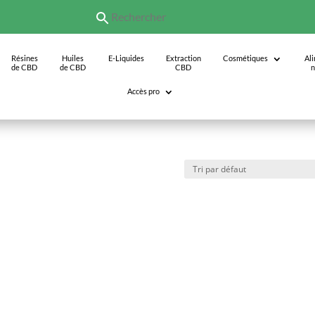
Résines
Huiles
E-Liquides
Extraction
Cosmétiques
Al
de CBD
de CBD
CBD
n
Accès pro
boise”