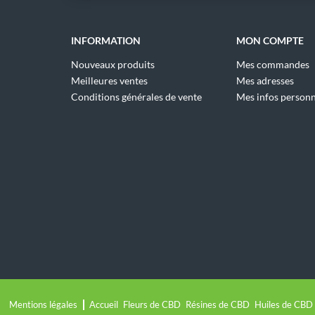
INFORMATION
MON COMPTE
Nouveaux produits
Mes commandes
Meilleures ventes
Mes adresses
Conditions générales de vente
Mes infos personn
Mentions légales
Accueil
Fleurs de CBD
Résines de CBD
Huiles de CBD