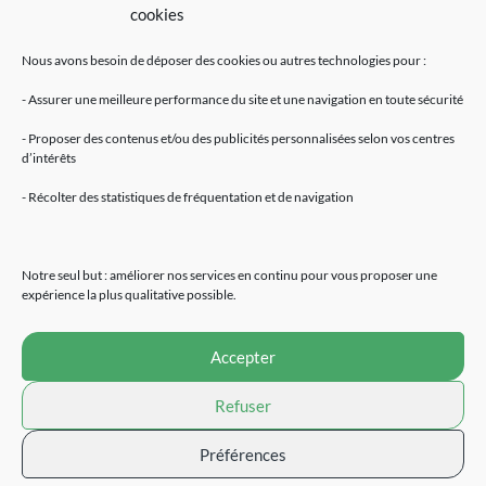
cookies
Nous avons besoin de déposer des cookies ou autres technologies pour :
- Assurer une meilleure performance du site et une navigation en toute sécurité
- Proposer des contenus et/ou des publicités personnalisées selon vos centres
d’intérêts
Mentions légales
- Récolter des statistiques de fréquentation et de navigation
Accueil
Fleurs de CBD
Résines de CBD
Notre seul but : améliorer nos services en continu pour vous proposer une
Huiles de CBD
expérience la plus qualitative possible.
E-Liquides
Extraction CBD
Accepter
Cosmétiques
Alimentation naturelle
Refuser
Devenir revendeur
Contact
Préférences