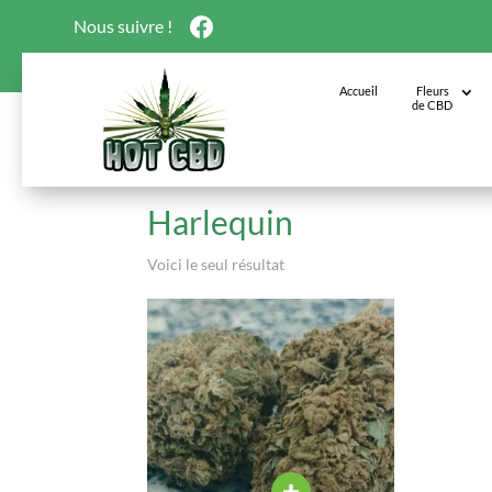
Nous suivre !
Accueil
Fleurs
de CBD
Accueil
/ Produits identifiés “Harlequin”
Harlequin
Voici le seul résultat