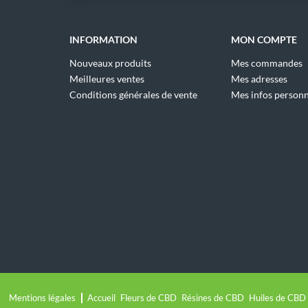
INFORMATION
MON COMPTE
Nouveaux produits
Mes commandes
Meilleures ventes
Mes adresses
Conditions générales de vente
Mes infos personn
Mentions légales
Accueil
Fleurs de CBD
Résines de CBD
Huiles de CBD