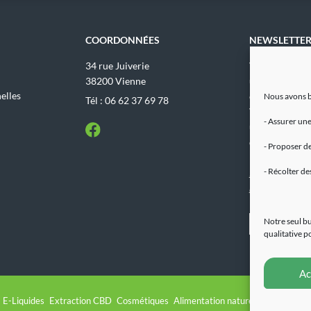
COORDONNÉES
NEWSLETTE
34 rue Juiverie
Votre adresse 
38200 Vienne
uniquement ut
elles
envoyer les ma
Nous avons b
Tél : 06 62 37 69 78
Vous pouvez 
- Assurer une
utiliser le lien
désabonnement
- Proposer de
mailings.
- Récolter de
Pour en savoir p
mentions légales
Notre seul bu
qualitative p
Ac
E-Liquides
Extraction CBD
Cosmétiques
Alimentation naturelle
Devenir r