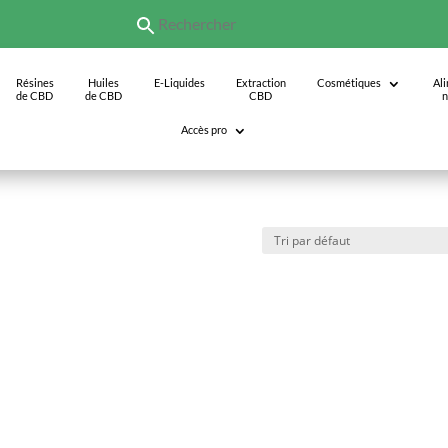
Résines
Huiles
E-Liquides
Extraction
Cosmétiques
Al
de CBD
de CBD
CBD
n
Accès pro