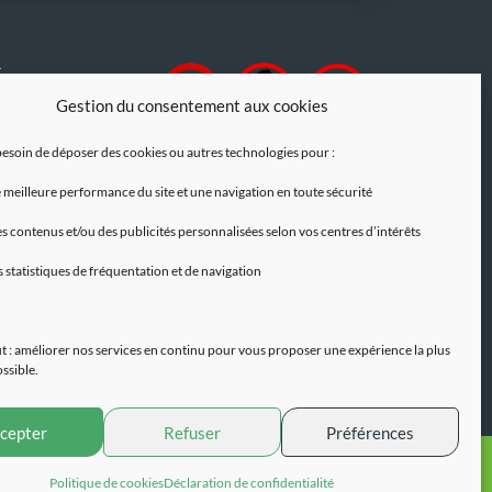
R
de messagerie est
Gestion du consentement aux cookies
ilisée pour vous
ilings.
esoin de déposer des cookies ou autres technologies pour :
à tout moment
 meilleure performance du site et une navigation en toute sécurité
 de
 intégré dans les
s contenus et/ou des publicités personnalisées selon vos centres d’intérêts
s statistiques de fréquentation et de navigation
lus, consultez nos
.
t : améliorer nos services en continu pour vous proposer une expérience la plus
ossible.
cepter
Refuser
Préférences
Site réalisé par
evendeur
Contact
Politique de cookies
Déclaration de confidentialité