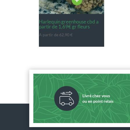
harlequin greenhouse cbd a
partir de 1,69€ gr fleurs
A partir de
62,90
€
Livré chez vous
ou en point relais