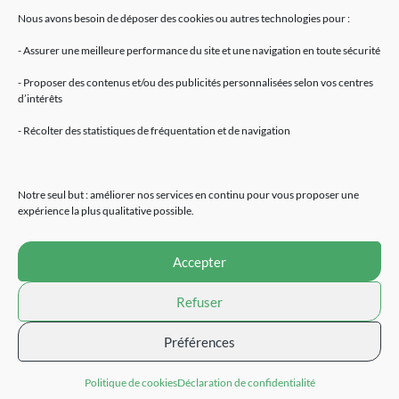
Nous avons besoin de déposer des cookies ou autres technologies pour :
- Assurer une meilleure performance du site et une navigation en toute sécurité
- Proposer des contenus et/ou des publicités personnalisées selon vos centres
d’intérêts
Mentions légales
- Récolter des statistiques de fréquentation et de navigation
Accueil
Fleurs de CBD
Résines de CBD
Notre seul but : améliorer nos services en continu pour vous proposer une
Huiles de CBD
expérience la plus qualitative possible.
E-Liquides
Extraction CBD
Accepter
Cosmétiques
Alimentation naturelle
Refuser
Devenir revendeur
Contact
Préférences
Site réalisé par
Politique de cookies
Déclaration de confidentialité